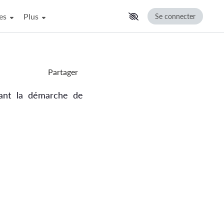
ces
Afficher la suite du menu
Plus
Se connecter
Partager
dant la démarche de
nements filmés.