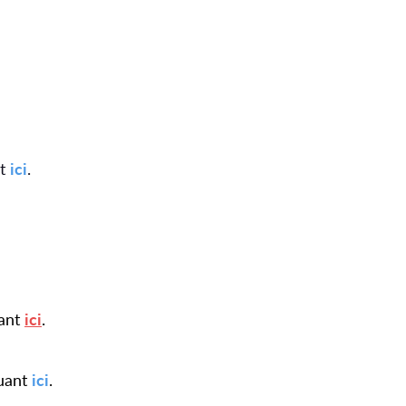
nt
ici
.
uant
ici
.
quant
ici
.