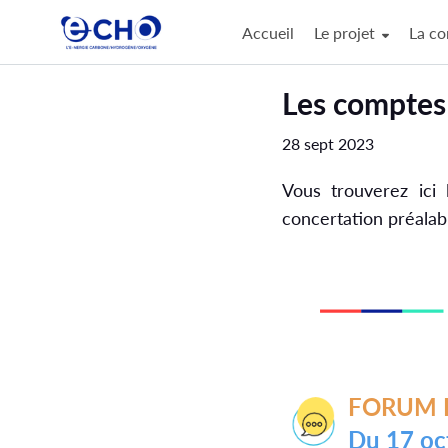
Accueil
Le projet
La co
Aller au contenu principal
Paramètres d'accessibilité
Les compte
28 sept 2023
Vous trouverez ici
concertation p
FORUM 
du 17 o